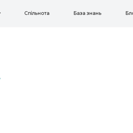
Спільнота
База знань
Бл
o