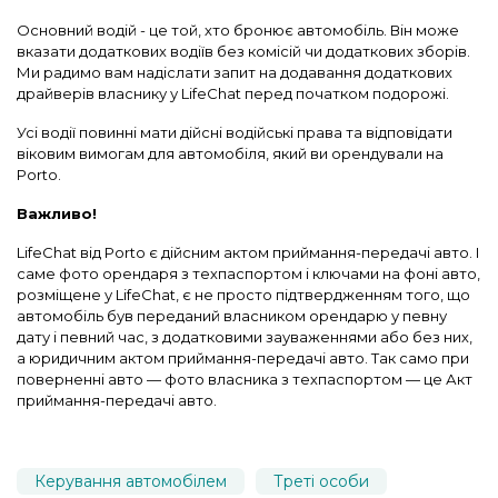
Основний водій - це той, хто бронює автомобіль. Він може
вказати додаткових водіїв без комісій чи додаткових зборів.
Ми радимо вам надіслати запит на додавання додаткових
драйверів власнику у LifeChat перед початком подорожі.
Усі водії повинні мати дійсні водійські права та відповідати
віковим вимогам для автомобіля, який ви орендували на
Porto.
Важливо!
LifeChat від Porto є дійсним актом приймання-передачі авто. І
саме фото орендаря з техпаспортом і ключами на фоні авто,
розміщене у LifeChat, є не просто підтвердженням того, що
автомобіль був переданий власником орендарю у певну
дату і певний час, з додатковими зауваженнями або без них,
а юридичним актом приймання-передачі авто. Так само при
поверненні авто — фото власника з техпаспортом — це Акт
приймання-передачі авто.
Керування автомобілем
Треті особи