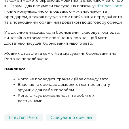
Також ви можете окремо домовитися з власником авто про
інші зручні для вас умови скасування поїздки у
LifeChat Porto
,
який є комунікаційною площадкою між власником та
орендарем, а також слугує актом приймання-передачі авто
та є повноцінним юридичним додатком до договору оренди.
У рідкісних випадках, коли
бронювання
скасовує
господар,
ви негайно отримаєте сповіщення про це, щоб мати
достатньо часу для бронювання іншого авто.
Жодних штрафів та комісій за скасування бронювання на
Porto не передбачено.
Важливо!
Porto не проводить транзакцій за оренду авто.
Власник та орендар домовляються про оплату
зручним для себе способом.
Porto фіксує домовленості та робить їх
легітимними.
LifeChat Porto
Скасування оренди