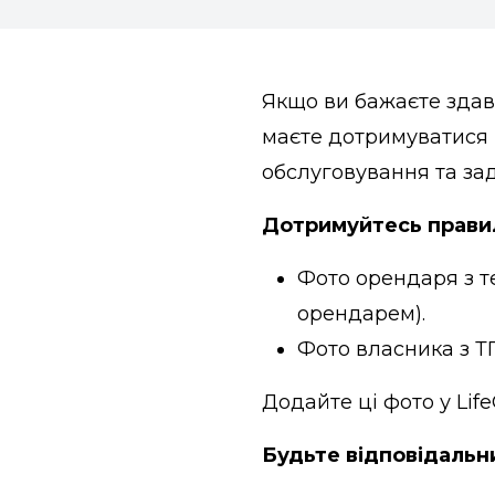
Якщо ви бажаєте здава
маєте дотримуватися 
обслуговування та за
Дотримуйтесь прави
Фото орендаря з т
орендарем).
Фото власника з ТП
Додайте ці фото у Lif
Будьте відповідальн