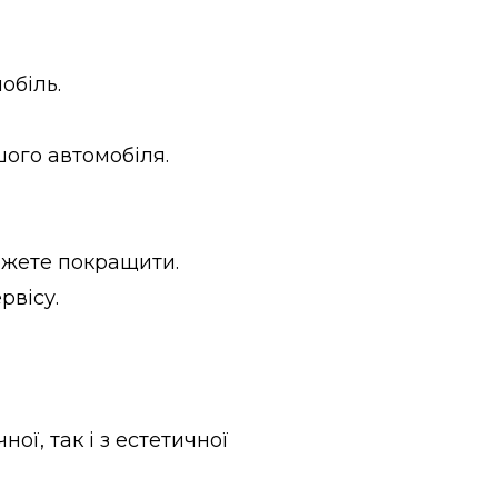
обіль.
шого автомобіля.
ожете покращити.
рвісу.
ої, так і з естетичної