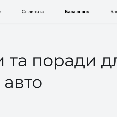
o
Спільнота
База знань
Бл
 та поради д
 авто