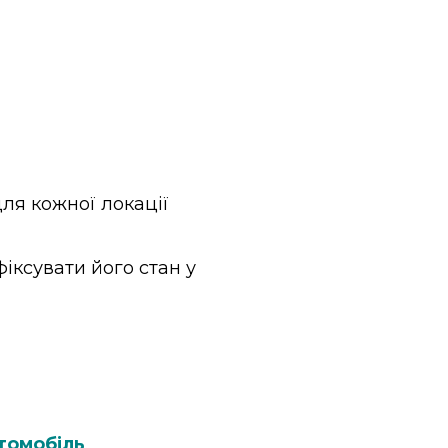
для кожної локації
фіксувати його стан у
томобіль
.