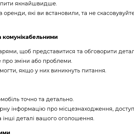
запити якнайшвидше.
 оренди, які ви встановили, та не скасовувуйт
а комунікабельними
дарями, щоб представитися та обговорити детал
 про зміни або проблеми.
могти, якщо у них виникнуть питання.
мобіль точно та детально.
рну інформацію про місцезнаходження, доступні
а інші деталі вашого оголошення.
ими