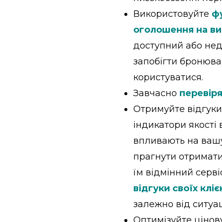
Використовуйте
ф
оголошення на ви
доступний або нед
запобігти бронюва
користуватися.
Завчасно
перевіря
Отримуйте відгуки 
індикатори якості
впливають на вашу
прагнути отримати 
їм відмінний серв
відгуки своїх кліє
залежно від ситуац
Оптимізуйте цінов