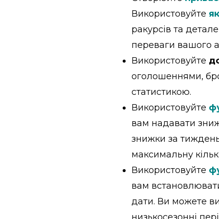
Використовуйте
як
ракурсів та детале
переваги вашого а
Використовуйте
д
оголошеннями, бро
статистикою.
Використовуйте
ф
вам надавати зниж
знижки за тиждень
максимальну кількі
Використовуйте
фу
вам встановлювати
дати. Ви можете в
низькосезонні пер