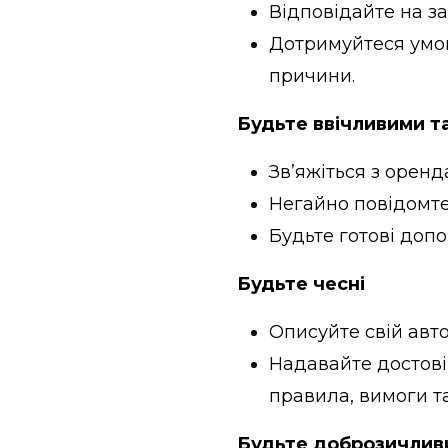
Відповідайте на 
Дотримуйтеся умов
причини.
Будьте ввічливими т
Зв’яжіться з орен
Негайно повідомте
Будьте готові допо
Будьте чесні
Описуйте свій авто
Надавайте достові
правила, вимоги т
Будьте доброзичлив