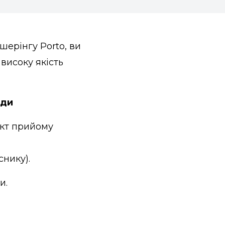
шерінгу Porto, ви
високу якість
нди
Акт прийому
снику).
ди.