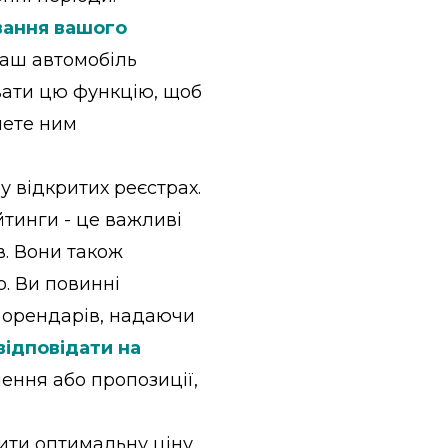
вання вашого
ваш автомобіль
вати цю функцію, щоб
чете ним
у відкритих реєстрах.
йтинги - це важливі
в. Вони також
. Ви повинні
х орендарів, надаючи
відповідати на
ення або пропозиції,
вити оптимальну ціну