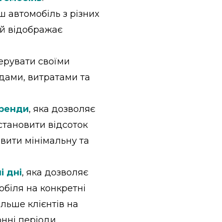
аш автомобіль з різних
ий відображає
керувати своїми
дами, витратами та
оренди
, яка дозволяє
становити відсоток
вити мінімальну та
і дні
, яка дозволяє
біля на конкретні
льше клієнтів на
нні періоди.