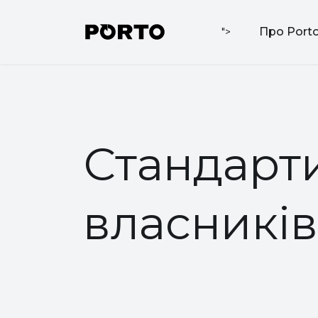
Про Port
">
Стандарти
власників