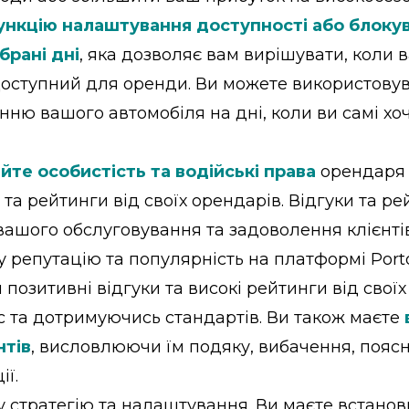
ункцію налаштування доступності або блоку
брані дні
, яка дозволяє вам вирішувати, коли 
оступний для оренди. Ви можете використову
нню вашого автомобіля на дні, коли ви самі хо
йте особистість та водійські права
орендаря 
та рейтинги від своїх орендарів. Відгуки та ре
 вашого обслуговування та задоволення клієнті
 репутацію та популярність на платформі Porto
позитивні відгуки та високі рейтинги від свої
іс та дотримуючись стандартів. Ви також маєте
нтів
, висловлюючи їм подяку, вибачення, поясн
ії.
у стратегію та налаштування. Ви маєте встано