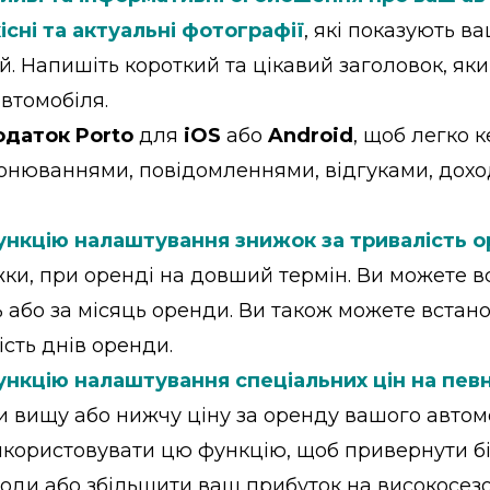
існі та актуальні фотографії
, які показують в
й. Напишіть короткий та цікавий заголовок, як
втомобіля.
одаток Porto
для
iOS
або
Android
, щоб легко 
нюваннями, повідомленнями, відгуками, дохо
ункцію налаштування знижок за тривалість 
ки, при оренді на довший термін. Ви можете в
 або за місяць оренди. Ви також можете встано
сть днів оренди.
нкцію налаштування спеціальних цін на певн
 вищу або нижчу ціну за оренду вашого автомо
икористовувати цю функцію, щоб привернути бі
іоди або збільшити ваш прибуток на високосезо