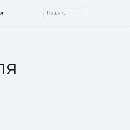
Пошук
ог
ля